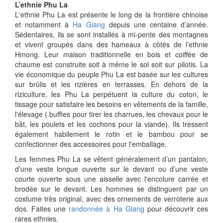
L’ethnie Phu La
L'ethnie Phu La est présente le long de la frontière chinoise
et notamment à
Ha Giang
depuis une centaine d’année.
Sédentaires, ils se sont installés à mi-pente des montagnes
et vivent groupés dans des hameaux à côtés de l’ethnie
Hmong. Leur maison traditionnelle en bois et coiffée de
chaume est construite soit à même le sol soit sur pilotis. La
vie économique du peuple Phu La est basée sur les cultures
sur brûlis et les rizières en terrasses. En dehors de la
riziculture, les Phu La perpétuent la culture du coton, le
tissage pour satisfaire les besoins en vêtements de la famille,
l'élevage ( buffles pour tirer les charrues, les chevaux pour le
bât, les poulets et les cochons pour la viande). Ils tressent
également habilement le rotin et le bambou pour se
confectionner des accessoires pour l'emballage.
Les femmes Phu La se vêtent généralement d’un pantalon,
d’une veste longue ouverte sur le devant ou d’une veste
courte ouverte sous une aisselle avec l'encolure carrée et
brodée sur le devant. Les hommes se distinguent par un
costume très original, avec des ornements de verroterie aux
dos. Faites une
randonnée à Ha Giang
pour découvrir ces
rares ethnies.