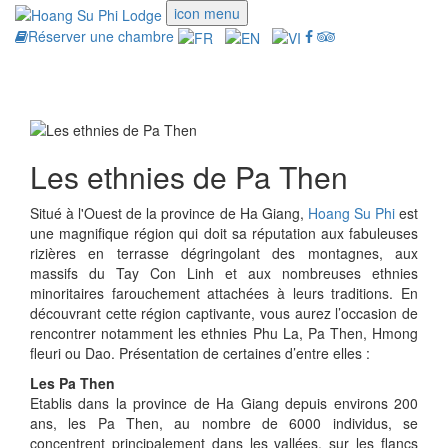
icon menu
Réserver une chambre
Toggle
navigati
Les ethnies de Pa Then
Situé à l'Ouest de la province de Ha Giang,
Hoang Su Phi
est
une magnifique région qui doit sa réputation aux fabuleuses
rizières en terrasse dégringolant des montagnes, aux
massifs du Tay Con Linh et aux nombreuses ethnies
minoritaires farouchement attachées à leurs traditions. En
découvrant cette région captivante, vous aurez l’occasion de
rencontrer notamment les ethnies Phu La, Pa Then, Hmong
fleuri ou Dao. Présentation de certaines d’entre elles :
Les Pa Then
Etablis dans la province de Ha Giang depuis environs 200
ans, les Pa Then, au nombre de 6000 individus, se
concentrent principalement dans les vallées, sur les flancs