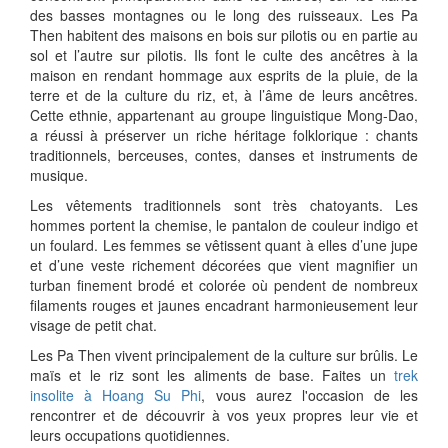
des basses montagnes ou le long des ruisseaux. Les Pa
Then habitent des maisons en bois sur pilotis ou en partie au
sol et l’autre sur pilotis. Ils font le culte des ancêtres à la
maison en rendant hommage aux esprits de la pluie, de la
terre et de la culture du riz, et, à l’âme de leurs ancêtres.
Cette ethnie, appartenant au groupe linguistique Mong-Dao,
a réussi à préserver un riche héritage folklorique : chants
traditionnels, berceuses, contes, danses et instruments de
musique.
Les vêtements traditionnels sont très chatoyants. Les
hommes portent la chemise, le pantalon de couleur indigo et
un foulard. Les femmes se vêtissent quant à elles d’une jupe
et d’une veste richement décorées que vient magnifier un
turban finement brodé et colorée où pendent de nombreux
filaments rouges et jaunes encadrant harmonieusement leur
visage de petit chat.
Les Pa Then vivent principalement de la culture sur brûlis. Le
maïs et le riz sont les aliments de base. Faites un
trek
insolite à Hoang Su Phi
, vous aurez l'occasion de les
rencontrer et de découvrir à vos yeux propres leur vie et
leurs occupations quotidiennes.