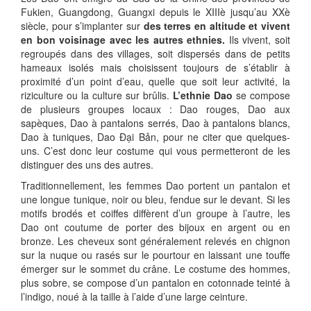
Fukien, Guangdong, Guangxi depuis le XIIIè jusqu’au XXè
siècle, pour s’implanter sur
des terres en altitude et vivent
en bon voisinage avec les
autres ethnies.
Ils vivent, soit
regroupés dans des villages, soit dispersés dans de petits
hameaux isolés mais choisissent toujours de s’établir à
proximité d’un point d’eau, quelle que soit leur activité, la
riziculture ou la culture sur brûlis.
L’ethnie Dao
se compose
de plusieurs groupes locaux : Dao rouges, Dao aux
sapèques, Dao à pantalons serrés, Dao à pantalons blancs,
Dao à tuniques, Dao Đại Bản, pour ne citer que quelques-
uns. C’est donc leur costume qui vous permetteront de les
distinguer des uns des autres.
Traditionnellement, les femmes Dao portent un pantalon et
une longue tunique, noir ou bleu, fendue sur le devant. Si les
motifs brodés et coiffes diffèrent d’un groupe à l’autre, les
Dao ont coutume de porter des bijoux en argent ou en
bronze. Les cheveux sont généralement relevés en chignon
sur la nuque ou rasés sur le pourtour en laissant une touffe
émerger sur le sommet du crâne. Le costume des hommes,
plus sobre, se compose d’un pantalon en cotonnade teinté à
l’indigo, noué à la taille à l’aide d’une large ceinture.