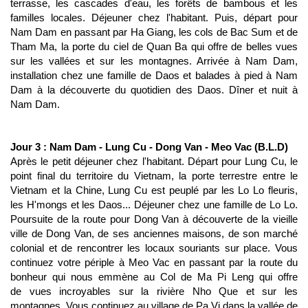
terrasse, les cascades d'eau, les forêts de bambous et les
familles locales. Déjeuner chez l'habitant. Puis, départ pour
Nam Dam en passant par Ha Giang, les cols de Bac Sum et de
Tham Ma, la porte du ciel de Quan Ba qui offre de belles vues
sur les vallées et sur les montagnes. Arrivée à Nam Dam,
installation chez une famille de Daos et balades à pied à Nam
Dam à la découverte du quotidien des Daos. Dîner et nuit à
Nam Dam.
Jour 3 : Nam Dam - Lung Cu - Dong Van - Meo Vac (B.L.D)
Après le petit déjeuner chez l'habitant. Départ pour Lung Cu, le
point final du territoire du Vietnam, la porte terrestre entre le
Vietnam et la Chine, Lung Cu est peuplé par les Lo Lo fleuris,
les H'mongs et les Daos... Déjeuner chez une famille de Lo Lo.
Poursuite de la route pour Dong Van à découverte de la vieille
ville de Dong Van, de ses anciennes maisons, de son marché
colonial et de rencontrer les locaux souriants sur place. Vous
continuez votre périple à Meo Vac en passant par la route du
bonheur qui nous emmène au Col ​​de Ma Pi Leng qui offre
de vues incroyables sur la rivière Nho Que et sur les
montagnes. Vous continuez au village de Pa Vi dans la vallée de