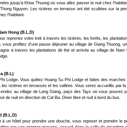
nées jusqu'à Khoa Thuong où vous allez passer la nuit chez l'habit
Thong Nguyen. Les rizières en terrasse ont été scultées sur la p
hez l’habitant.
Nam Hong (B.L.D)
vous reprenez votre trek à travers les rizières, les forêts, les planta
i, vous profitez d'une pause déjeuner au village de Giang Thuong, un
gne à travers les plantations de thé et arrivée au village de Nam Ho
odge.
a (B.L)
Phi Lodge. Vous quittez Hoang Su Phi Lodge et faites des marches
les rizières en terrasses et les vallées. Vous serez accueillis par l
scendez au village de Lang Giang, pays des Tays où vous pouvez p
é de nuit en direction de Cat Ba. Diner libre et nuit à bord du bus.
d (B.L.D)
n à un hôtel pour prendre une douche, vous reposer et prendre le pe
adère par vos propres moyens, accueil dans la salle de réception