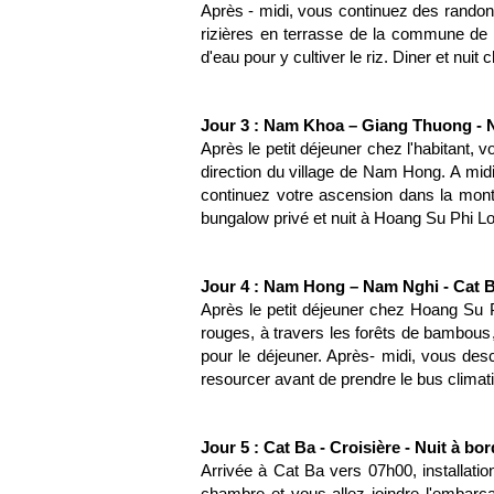
Après - midi, vous continuez des randon
rizières en terrasse de la commune de 
d'eau pour y cultiver le riz. Diner et nuit c
Jour 3 : Nam Khoa – Giang Thuong - 
Après le petit déjeuner chez l'habitant, 
direction du village de Nam Hong. A mid
continuez votre ascension dans la monta
bungalow privé et nuit à Hoang Su Phi L
Jour 4 : Nam Hong – Nam Nghi - Cat B
Après le petit déjeuner chez Hoang Su 
rouges, à travers les forêts de bambous, 
pour le déjeuner. Après- midi, vous de
resourcer avant de prendre le bus climatis
Jour 5 : Cat Ba - Croisière - Nuit à bor
Arrivée à Cat Ba vers 07h00, installatio
chambre et vous allez joindre l'embarc