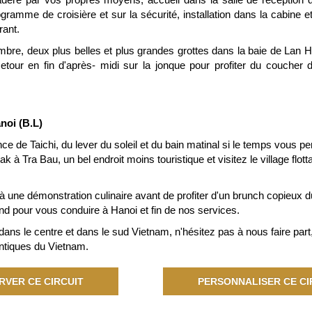
gramme de croisière et sur la sécurité, installation dans la cabine et
rant.
mbre, deux plus belles et plus grandes grottes dans la baie de Lan H
tour en fin d'après- midi sur la jonque pour profiter du coucher du
noi (B.L)
ance de Taichi, du lever du soleil et du bain matinal si le temps vous p
k à Tra Bau, un bel endroit moins touristique et visitez le village flo
 à une démonstration culinaire avant de profiter d'un brunch copieux du
nd pour vous conduire à Hanoi et fin de nos services.
 dans le centre et dans le sud Vietnam, n'hésitez pas à nous faire pa
entiques du Vietnam.
RVER CE CIRCUIT
PERSONNALISER CE CI