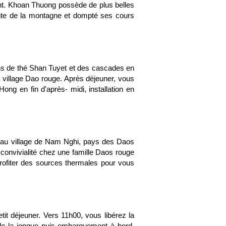
ant. Khoan Thuong possède de plus belles
ente de la montagne et dompté ses cours
tions de thé Shan Tuyet et des cascades en
 village Dao rouge. Après déjeuner, vous
ng en fin d'après- midi, installation en
 au village de Nam Nghi, pays des Daos
a convivialité chez une famille Daos rouge
rofiter des sources thermales pour vous
tit déjeuner. Vers 11h00, vous libérez la
 de la jonque puis embarquement à bord.