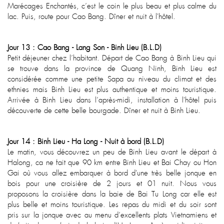
Marécages Enchantés, c’est le coin le plus beau et plus calme du
lac. Puis, route pour Cao Bang. Dîner et nuit à l'hôtel.
Jour 13 : Cao Bang - Lang Son - Binh Lieu (B.L.D)
Petit déjeuner chez l’habitant. Départ de Cao Bang à Binh Lieu qui
se trouve dans la province de Quang Ninh, Binh Lieu est
considérée comme une petite Sapa au niveau du climat et des
ethnies mais Binh Lieu est plus authentique et moins touristique.
Arrivée à Binh Lieu dans l’après-midi, installation à l'hôtel puis
découverte de cette belle bourgade. Dîner et nuit à Binh Lieu.
Jour 14 : Binh Lieu - Ha Long - Nuit à bord (B.L.D)
Le matin, vous découvrez un peu de Binh Lieu avant le départ à
Halong, ca ne fait que 90 km entre Binh Lieu et Bai Chay ou Hon
Gai où vous allez embarquer à bord d'une très belle jonque en
bois pour une croisière de 2 jours et 01 nuit. Nous vous
proposons la croisière dans la baie de Bai Tu Long car elle est
plus belle et moins touristique. Les repas du midi et du soir sont
pris sur la jonque avec au menu d’excellents plats Vietnamiens et