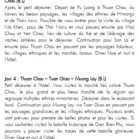
Chau (B.L)
Après le petit déjeuner. Départ de Pu Luong à Thuan Chau, au
travers les beaux paysages, les villages des ethnies de H'mongs
et de Thais noirs. Possible de vous arrêter pour la visite du village
Na Khen, pays de Thai Noirs et vous passez ensuite par Moc
Chau et Yen Chau, lieu de culture du thé et de l'élévage des
vaches laitières pour le déjeuner. Continuation pour Son La et
ensuite pour Thuan Chau en passant par les paysages fabuleux,
les villages ethniques et les marchés locaux. Dîner libre et nuit à
l’hôtel.
Jour 4 : Thuan Chau – Tuan Giao – Muong Lay (B.L)
Petit déjeuner à l'hôtel. Vous visitez la marché très coloré Thuan
Chau, le plus grand et plus beau marché de la région qui
regroupe multiples ethnies minoritaires. Déjeuner dans le restaurant
local. Continuation pour Muong Lay via Tuan Giao en passant par
les paysages grandioses et les villages ethniques. Plusieurs arrêts
sont prévues pour prendre de belles photos et pour les visites. Si
vous souhaitez visitez la bataille historique de Dien Bien Phu, nous
pourrons y passer visiter les traces de cette bataille glorieuse.
Dîner libre et nuit à l’hôtel.