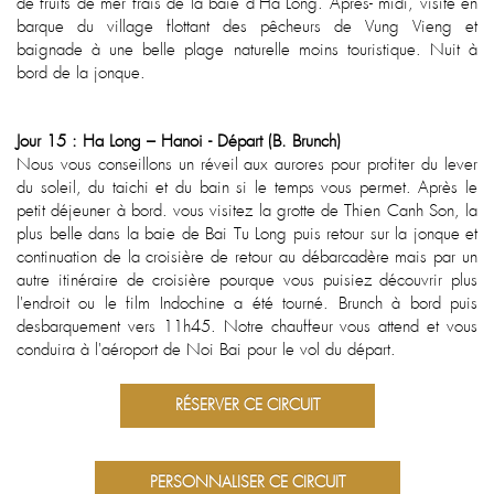
de fruits de mer frais de la baie d’Ha Long. Après- midi, visite en
barque du village flottant des pêcheurs de Vung Vieng et
baignade à une belle plage naturelle moins touristique. Nuit à
bord de la jonque.
Jour 15 : Ha Long – Hanoi - Départ (B. Brunch)
Nous vous conseillons un réveil aux aurores pour profiter du lever
du soleil, du taichi et du bain si le temps vous permet. Après le
petit déjeuner à bord. vous visitez la grotte de Thien Canh Son, la
plus belle dans la baie de Bai Tu Long puis retour sur la jonque et
continuation de la croisière de retour au débarcadère mais par un
autre itinéraire de croisière pourque vous puisiez découvrir plus
l'endroit ou le film Indochine a été tourné. Brunch à bord puis
desbarquement vers 11h45. Notre chauffeur vous attend et vous
conduira à l'aéroport de Noi Bai pour le vol du départ.
RÉSERVER CE CIRCUIT
PERSONNALISER CE CIRCUIT