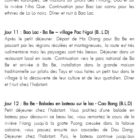
collines karstiques, de maisons sur pilotis des Hmông, Dao et sur
la rivière Nho Que. Continuation pour Bao Lac connu pour les
ethnies de Lo Lo noirs. Dîner et nuit à Bao Lac.
Jour 11 : Bao Lac - Ba Be – village Pac Ngoi (B..L.D)
Après le petit déjeuner. Départ de Ha Giang pour Ba Be en
passant par les régions réculées et montagneuses, la route est très
rudimentaire mais les paysages sont très beaux. Déjeuner dans un
restaurant local en route. Continuation vers le parc national de Ba
Be et arrivée à Ba Be, installation dans la grande maison
traditionnelle sur pilotis des Tays et vous faites un petit tour dans le
village à la découverte de leur culture et de leur quotidien. Dîner
et Nuit chez l’habitant.
Jour 12 : Ba Be - Balades en bateau sur le lac - Cao Bang (B.L.D)
Petit déjeuner chez l’habitant. Vous profitez d'une balade en
bateau pour découvrir ce beau lac, vous remontez le cours de la
rivière Nang jusqu’à la grotte Puong creusée dans la falaise
calcaire, vous passez ensuite aux cascades de Dau Dang.
Déjeuner chez l'habitant. Puis, le bateau continue jusqu’aux